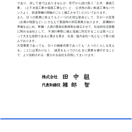
であり、決して楽ではありませんが、官庁から請け負う「土木・建築工
事」（上下水道工事や道路工事など）と、 公共性の高い軌道工事をバラ
ンスよく、鉄道車輛の両輪のごとく施工させていただいております。
また、日々の業務に加えてもう一つの大切な使命として、万が一の災害
（台風や地震など）にそなえて緊急時の対応業務があります。 資機材の
準備をはじめ、車輛・人員の緊急出動体制を確立させて、社会的生活基盤
に関わる会社として、 不測の事態に備え迅速に対応することは我々にと
って大きな役割であると重きを置き、社員・協力会社一丸となって取り組
んでおります。
大型事業であっても、日々の補修作業であっても「人々のくらしを支え
る」ことには変わりなく、 誠意をもってひたむきに業務を遂行すること
で、より信頼される・愛される会社を目指してまいります。