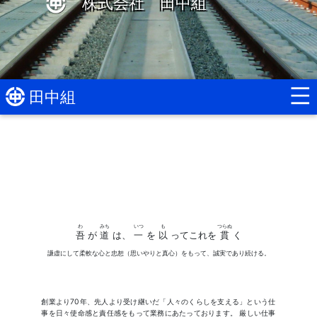
株式会社 田中組
田中組
わ
みち
いつ
も
つらぬ
吾
が
道
は、
一
を
以
ってこれを
貫
く
謙虚にして柔軟な心と忠恕（思いやりと真心）をもって、誠実であり続ける。
創業より70年、先人より受け継いだ「人々のくらしを支える」という仕
事を日々使命感と責任感をもって業務にあたっております。 厳しい仕事