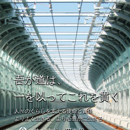
吹田の建設会社といえば
田中組
吹田にある建設会社,田中組は吹田を中心に軌道工事、水道工
事、建築・土木工事に携わっています。 吹田にある建設会社,
田中組は吹田を中心に軌道工事、水道工事、建築・土木工事に
携わっています。 大阪の公共インフラを支える田中組は、大
阪府吹田市に本社を構える建設会社。特に阪急、阪神などの民
間鉄道のメンテナンスを行なっています。
吾が道は、
一を以ってこれを貫く
人々のくらしを支える使命と責任
よりよく生きる、より心豊かに生きる